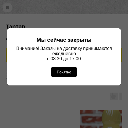
Тартар
49
р.
Мы сейчас закрыты
Внимание! Заказы на доставку принимаются
ежедневно
В корзину
с 08:30 до 17:00
Понятно
Оформить доставку легко: добавьте товар в корзину
и оплатите заказ онлайн банковской картой